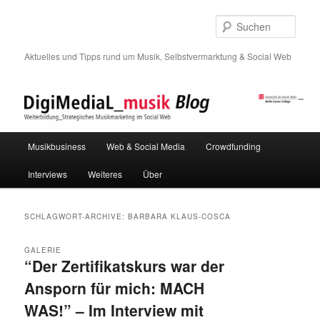
Such
Aktuelles und Tipps rund um Musik, Selbstvermarktung & Social Web
Hauptmenü
Musikbusiness
Web & Social Media
Crowdfunding
Zum
Zum
Interviews
Weiteres
Über
Inhalt
sekundären
wechseln
Inhalt
SCHLAGWORT-ARCHIVE:
BARBARA KLAUS-COSCA
wechseln
GALERIE
“Der Zertifikatskurs war der
Ansporn für mich: MACH
WAS!” – Im Interview mit