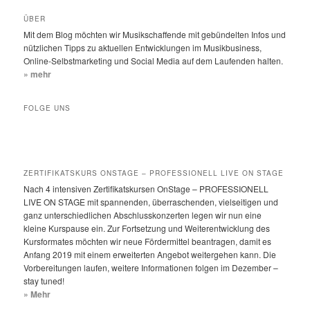
c
h
ÜBER
e
Mit dem Blog möchten wir Musikschaffende mit gebündelten Infos und
n
nützlichen Tipps zu aktuellen Entwicklungen im Musikbusiness,
Online-Selbstmarketing und Social Media auf dem Laufenden halten.
» mehr
FOLGE UNS
ZERTIFIKATSKURS ONSTAGE – PROFESSIONELL LIVE ON STAGE
Nach 4 intensiven Zertifikatskursen OnStage – PROFESSIONELL
LIVE ON STAGE mit spannenden, überraschenden, vielseitigen und
ganz unterschiedlichen Abschlusskonzerten legen wir nun eine
kleine Kurspause ein. Zur Fortsetzung und Weiterentwicklung des
Kursformates möchten wir neue Fördermittel beantragen, damit es
Anfang 2019 mit einem erweiterten Angebot weitergehen kann. Die
Vorbereitungen laufen, weitere Informationen folgen im Dezember –
stay tuned!
» Mehr