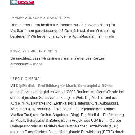
THEMENWÜNSCHE & GASTARTIKEL
Dich interessieren bestimmte Themen zur Selbstvermarktung für
Musiker*innen ganz besonders? Du möchtest einen Gastbeitrag
beisteuern? Wir freuen uns auf deine Kontaktaufnahme!
» mehr
KONZERT-TIPP EINSENDEN
Du möchtest, dass wir online auf ein anstehendes Konzert
hinweisen?
» mehr
ÜBER DIGIMEDIAL
Mit
DigiMediaL - Profilbildung für Musik, Schauspiel & Bühne
unterstützen und begleiten wir seit 2009 Berliner Musikschaffende bei
der erfolgreichen Selbstvermarktung im Web. DigiMediaL umfasst:
Kurse im Musikmarketing (Zertifikatskurs, Intensivkurs, Aufbaukurs,
Workshops), Networking (Einzelcoaching, regelmäßiger Berliner
Musiker Treff) und Online-Angebote (Blog). DigiMediaL - Profilbildung
für Musik, Schauspiel & Bühne ist ein Projekt des UdK Berlin Career
College und wird aus Mitteln des Europäischen Sozialfonds (ESF)
und des Europäischen Fonds für regionale Entwicklung (EFRE) durch