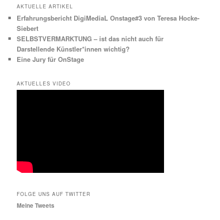
AKTUELLE ARTIKEL
Erfahrungsbericht DigiMediaL Onstage#3 von Teresa Hocke-
Siebert
SELBSTVERMARKTUNG – ist das nicht auch für
Darstellende Künstler*innen wichtig?
Eine Jury für OnStage
AKTUELLES VIDEO
FOLGE UNS AUF TWITTER
Meine Tweets