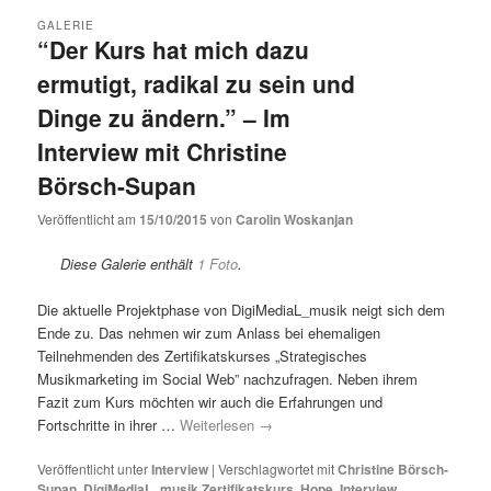
GALERIE
“Der Kurs hat mich dazu
ermutigt, radikal zu sein und
Dinge zu ändern.” – Im
Interview mit Christine
Börsch-Supan
Veröffentlicht am
15/10/2015
von
Carolin Woskanjan
Diese Galerie enthält
1 Foto
.
Die aktuelle Projektphase von DigiMediaL_musik neigt sich dem
Ende zu. Das nehmen wir zum Anlass bei ehemaligen
Teilnehmenden des Zertifikatskurses „Strategisches
Musikmarketing im Social Web” nachzufragen. Neben ihrem
Fazit zum Kurs möchten wir auch die Erfahrungen und
Fortschritte in ihrer …
Weiterlesen
→
Veröffentlicht unter
Interview
|
Verschlagwortet mit
Christine Börsch-
Supan
,
DigiMediaL_musik Zertifikatskurs
,
Hope
,
Interview
,