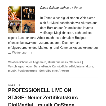
Diese Galerie enthält
11 Fotos
.
In Zeiten einer digitalisierten Welt bieten
sich für Musikschaffende wie Akteure aus
dem Bereich der Darstellenden Künste
vielfältige Möglichkeiten, sich und die
eigene künstlerische Arbeit (auch mit schmalem Budget)
öffentlichkeitswirksam zu präsentieren. Doch um ein
erfolgversprechendes Marketing- und Kommunikationskonzept zu
…
Weiterlesen
→
Veröffentlicht unter
Allgemein
,
Musikbusiness
,
Weiteres
|
Verschlagwortet mit
Darstellende Kunst
,
digimedial
,
Intensivkurs
,
musik
,
Positionierung
|
Schreibe eine Antwort
GALERIE
PROFESSIONELL LIVE ON
STAGE: Neuer Zertifikatskurs
DigiMediaL_musik OnStage.