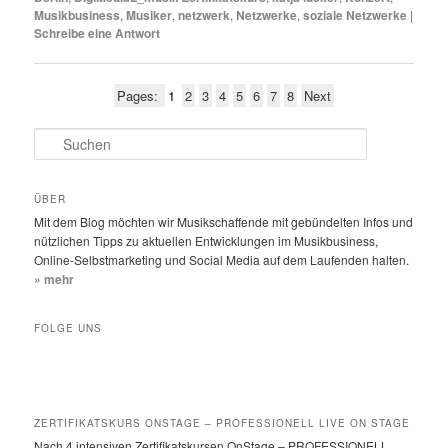
Musikbusiness
,
Musiker
,
netzwerk
,
Netzwerke
,
soziale Netzwerke
|
Schreibe eine Antwort
Pages:
1
2
3
4
5
6
7
8
Next
S
u
c
h
ÜBER
e
Mit dem Blog möchten wir Musikschaffende mit gebündelten Infos und
n
nützlichen Tipps zu aktuellen Entwicklungen im Musikbusiness,
Online-Selbstmarketing und Social Media auf dem Laufenden halten.
» mehr
FOLGE UNS
ZERTIFIKATSKURS ONSTAGE – PROFESSIONELL LIVE ON STAGE
Nach 4 intensiven Zertifikatskursen OnStage – PROFESSIONELL