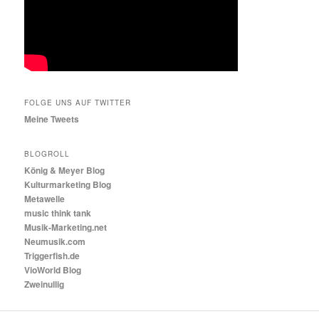
FOLGE UNS AUF TWITTER
Meine Tweets
BLOGROLL
König & Meyer Blog
Kulturmarketing Blog
Metawelle
music think tank
Musik-Marketing.net
Neumusik.com
Triggerfish.de
VioWorld Blog
Zweinullig