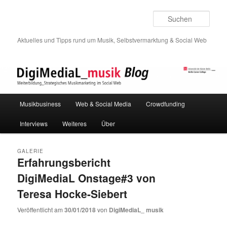
Such
Aktuelles und Tipps rund um Musik, Selbstvermarktung & Social Web
Hauptmenü
Musikbusiness
Web & Social Media
Crowdfunding
Zum
Zum
Interviews
Weiteres
Über
Inhalt
sekundären
wechseln
Inhalt
GALERIE
Erfahrungsbericht
wechseln
DigiMediaL Onstage#3 von
Teresa Hocke-Siebert
Veröffentlicht am
30/01/2018
von
DigiMediaL_ musik