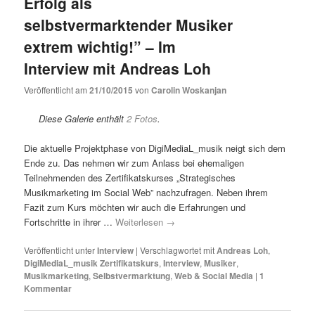
Erfolg als
selbstvermarktender Musiker
extrem wichtig!” – Im
Interview mit Andreas Loh
Veröffentlicht am
21/10/2015
von
Carolin Woskanjan
Diese Galerie enthält
2 Fotos
.
Die aktuelle Projektphase von DigiMediaL_musik neigt sich dem
Ende zu. Das nehmen wir zum Anlass bei ehemaligen
Teilnehmenden des Zertifikatskurses „Strategisches
Musikmarketing im Social Web” nachzufragen. Neben ihrem
Fazit zum Kurs möchten wir auch die Erfahrungen und
Fortschritte in ihrer …
Weiterlesen
→
Veröffentlicht unter
Interview
|
Verschlagwortet mit
Andreas Loh
,
DigiMediaL_musik Zertifikatskurs
,
Interview
,
Musiker
,
Musikmarketing
,
Selbstvermarktung
,
Web & Social Media
|
1
Kommentar