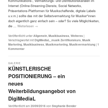
Kommunikations-, Vermarktungs- und Distributionskanälen im
Internet (Online-Streaming-Dienste, Social Networks,
Präsentations-Plattformen für Musikschaffende, digitale Labels
u.v.m.) sollte das mit der Selbstvermarktung für Musiker*innen
doch eigentlich ganz einfach sein – oder? So viele Möglichkeiten,
die …
Weiterlesen
→
Veröffentlicht unter
Allgemein
,
Musikbusiness
,
Weiteres
|
Verschlagwortet mit
DigiMediaL_musik Zertifikatskurs
,
Musik
Marketing
,
Musikbusiness
,
Musikmarketing
,
Musikvermarktung
|
1
Kommentar
GALERIE
KÜNSTLERISCHE
POSITIONIERUNG – ein
neues
Weiterbildungsangebot von
DigiMediaL
Veröffentlicht am
20/09/2016
von
Stephanie Bender