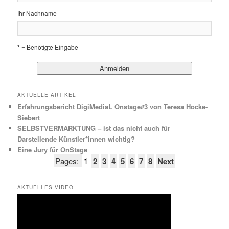
Ihr Nachname
* = Benötigte Eingabe
AKTUELLE ARTIKEL
Erfahrungsbericht DigiMediaL Onstage#3 von Teresa Hocke-
Siebert
SELBSTVERMARKTUNG – ist das nicht auch für
Darstellende Künstler*innen wichtig?
Eine Jury für OnStage
Pages:
1
2
3
4
5
6
7
8
Next
AKTUELLES VIDEO