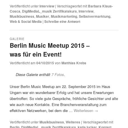
Veröffentlicht unter
Interview
|
Verschlagwortet mit
Barbara Klaus-
Cosca
,
DigiMediaL_musik Zertifikatskurs
,
Interview
,
Musikbusiness
,
Musiker
,
Musikmarketing
,
Selbstvermarktung
,
Web & Social Media
|
Schreibe eine Antwort
GALERIE
Berlin Music Meetup 2015 –
was für ein Event!
Veröffentlicht am
04/10/2015
von
Matthias Krebs
Diese Galerie enthält
7 Fotos
.
Unser Berlin Music Meetup am 22. September 2015 im Haus
Ungarn war ein wunderbarer Erfolg und hat unsere Erwartungen
übertroffen: So viele gute Gespräche, fröhliche Gesichter und alte
wie auch neue Kontakte. Eine Branchenveranstaltung zum
effektiven Netzwerken, bei dem die …
Weiterlesen
→
Veröffentlicht unter
Musikbusiness
,
Weiteres
|
Verschlagwortet mit
Berlin
,
DigiMediaL_musik Zertifikatskurs
,
katja lucker
,
Konzert
,