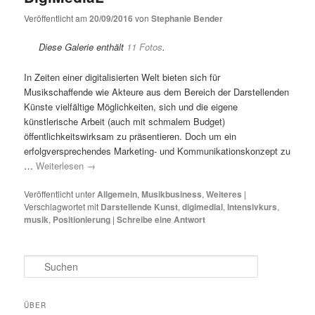
Veröffentlicht am
20/09/2016
von
Stephanie Bender
Diese Galerie enthält
11 Fotos
.
In Zeiten einer digitalisierten Welt bieten sich für
Musikschaffende wie Akteure aus dem Bereich der Darstellenden
Künste vielfältige Möglichkeiten, sich und die eigene
künstlerische Arbeit (auch mit schmalem Budget)
öffentlichkeitswirksam zu präsentieren. Doch um ein
erfolgversprechendes Marketing- und Kommunikationskonzept zu
…
Weiterlesen
→
Veröffentlicht unter
Allgemein
,
Musikbusiness
,
Weiteres
|
Verschlagwortet mit
Darstellende Kunst
,
digimedial
,
Intensivkurs
,
musik
,
Positionierung
|
Schreibe eine Antwort
S
u
c
h
ÜBER