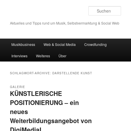
Such
Aktuelles und Tipps rund um Musik, Selbstvermarktung & Social Web
Hauptmenü
Musikbusiness
Web & Social Media
Crowdfunding
Zum
Zum
Interviews
Weiteres
Über
Inhalt
sekundären
wechseln
Inhalt
SCHLAGWORT-ARCHIVE:
DARSTELLENDE KUNST
wechseln
GALERIE
KÜNSTLERISCHE
POSITIONIERUNG – ein
neues
Weiterbildungsangebot von
DigiMediaL