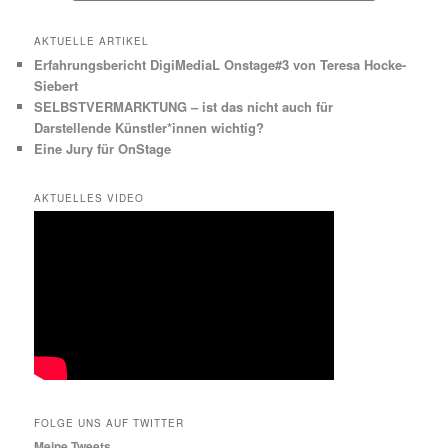
AKTUELLE ARTIKEL
Erfahrungsbericht DigiMediaL Onstage#3 von Teresa Hocke-
Siebert
SELBSTVERMARKTUNG – ist das nicht auch für
Darstellende Künstler*innen wichtig?
Eine Jury für OnStage
AKTUELLES VIDEO
FOLGE UNS AUF TWITTER
Meine Tweets