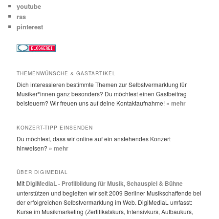
youtube
rss
pinterest
THEMENWÜNSCHE & GASTARTIKEL
Dich interessieren bestimmte Themen zur Selbstvermarktung für
Musiker*innen ganz besonders? Du möchtest einen Gastbeitrag
beisteuern? Wir freuen uns auf deine Kontaktaufnahme!
» mehr
KONZERT-TIPP EINSENDEN
Du möchtest, dass wir online auf ein anstehendes Konzert
hinweisen?
» mehr
ÜBER DIGIMEDIAL
Mit
DigiMediaL - Profilbildung für Musik, Schauspiel & Bühne
unterstützen und begleiten wir seit 2009 Berliner Musikschaffende bei
der erfolgreichen Selbstvermarktung im Web. DigiMediaL umfasst:
Kurse im Musikmarketing (Zertifikatskurs, Intensivkurs, Aufbaukurs,