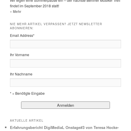
Wir legen eine Sommerpause ein – der nächste Berliner Musiker Treff
findet im September 2018 statt!
» Mehr
NIE MEHR ARTIKEL VERPASSEN? JETZT NEWSLETTER
ABONNIEREN:
Email Address
*
Ihr Vorname
Ihr Nachname
* = Benötigte Eingabe
AKTUELLE ARTIKEL
Erfahrungsbericht DigiMediaL Onstage#3 von Teresa Hocke-