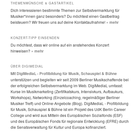
THEMENWÜNSCHE & GASTARTIKEL
Dich interessieren bestimmte Themen zur Selbstvermarktung für
Musiker*innen ganz besonders? Du möchtest einen Gastbeitrag
beisteuern? Wir freuen uns auf deine Kontaktaufnahme!
» mehr
KONZERT-TIPP EINSENDEN
Du möchtest, dass wir online auf ein anstehendes Konzert
hinweisen?
» mehr
ÜBER DIGIMEDIAL
Mit
DigiMediaL - Profilbildung für Musik, Schauspiel & Bühne
unterstützen und begleiten wir seit 2009 Berliner Musikschaffende bei
der erfolgreichen Selbstvermarktung im Web. DigiMediaL umfasst:
Kurse im Musikmarketing (Zertifikatskurs, Intensivkurs, Aufbaukurs,
Workshops), Networking (Einzelcoaching, regelmäßiger Berliner
Musiker Treff) und Online-Angebote (Blog). DigiMediaL - Profilbildung
für Musik, Schauspiel & Bühne ist ein Projekt des UdK Berlin Career
College und wird aus Mitteln des Europäischen Sozialfonds (ESF)
und des Europäischen Fonds für regionale Entwicklung (EFRE) durch
die Senatsverwaltung für Kultur und Europa kofinanziert.