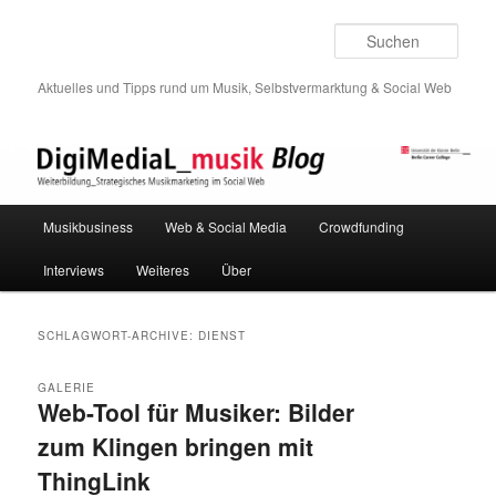
Such
Aktuelles und Tipps rund um Musik, Selbstvermarktung & Social Web
Hauptmenü
Musikbusiness
Web & Social Media
Crowdfunding
Zum
Zum
Interviews
Weiteres
Über
Inhalt
sekundären
wechseln
Inhalt
SCHLAGWORT-ARCHIVE:
DIENST
wechseln
GALERIE
Web-Tool für Musiker: Bilder
zum Klingen bringen mit
ThingLink