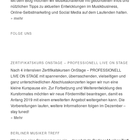
Mit dem Blog möchten wir Musikschaffende mit gebündelten Infos und
n
nützlichen Tipps zu aktuellen Entwicklungen im Musikbusiness,
Online-Selbstmarketing und Social Media auf dem Laufenden halten.
» mehr
FOLGE UNS
ZERTIFIKATSKURS ONSTAGE – PROFESSIONELL LIVE ON STAGE
Nach 4 intensiven Zertifikatskursen OnStage – PROFESSIONELL
LIVE ON STAGE mit spannenden, überraschenden, vielseitigen und
ganz unterschiedlichen Abschlusskonzerten legen wir nun eine
kleine Kurspause ein. Zur Fortsetzung und Weiterentwicklung des
Kursformates möchten wir neue Fördermittel beantragen, damit es
Anfang 2019 mit einem erweiterten Angebot weitergehen kann. Die
Vorbereitungen laufen, weitere Informationen folgen im Dezember –
stay tuned!
» Mehr
BERLINER MUSIKER TREFF