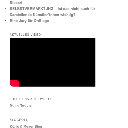
Siebert
SELBSTVERMARKTUNG – ist das nicht auch für
Darstellende Künstler*innen wichtig?
Eine Jury für OnStage
AKTUELLES VIDEO
FOLGE UNS AUF TWITTER
Meine Tweets
BLOGROLL
König & Meyer Blog