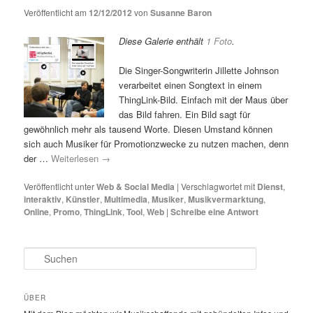
Veröffentlicht am
12/12/2012
von
Susanne Baron
Diese Galerie enthält
1 Foto
.
Die Singer-Songwriterin Jillette Johnson
verarbeitet einen Songtext in einem
ThingLink-Bild. Einfach mit der Maus über
das Bild fahren. Ein Bild sagt für
gewöhnlich mehr als tausend Worte. Diesen Umstand können
sich auch Musiker für Promotionzwecke zu nutzen machen, denn
der …
Weiterlesen
→
Veröffentlicht unter
Web & Social Media
|
Verschlagwortet mit
Dienst
,
interaktiv
,
Künstler
,
Multimedia
,
Musiker
,
Musikvermarktung
,
Online
,
Promo
,
ThingLink
,
Tool
,
Web
|
Schreibe eine Antwort
S
u
c
h
ÜBER
e