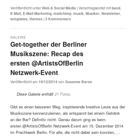
Veröffentlicht unter
Web & Social Media
|
Verschlagwortet mit
band
,
E-Mail
,
E-Mail Marketing
,
mailchimp
,
musik
,
Musiker
,
Newsletter
,
templates
,
themes
|
3
Kommentare
GALERIE
Get-together der Berliner
Musikszene: Recap des
ersten @ArtistsOfBerlin
Netzwerk-Event
Veröffentlicht am
19/12/2014
von
Susanne Baron
Diese Galerie enthält
21 Fotos
.
Gibt es einen besseren Weg, inspirierende kreative Leute aus der
Musikszene kennenzulernen, als entspannt bei einem Getränk
an der Bar? Definitiv nicht. Genau darum ging es beim
ersten @ArtistsOfBerlin Netzwerk-Event am 15. Dezember 2014
im Prachtwerk Berlin. Für alle, die nicht dabei sein konnten, …