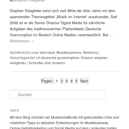
Stephan Steigleder setzt sich seit Mitte der 90er Jahre mit dem
spannenden Themengebiet „Musik im Internet“ auseinander. Seit
2006 ist er als Senior Director Digital Media für sämtliche
Aufgaben des traditionsreichen Plattenlabels Deutsche
Grammophon im Bereich Online Medien verantwortlich. Bei …
Weiterlesen
→
Veröffentlicht unter
Interview
,
Musikbusiness
,
Weiteres
|
Verschlagwortet mit
deutsche grammophon
,
Dozent
,
stephan
steigleder
|
Schreibe eine Antwort
Pages:
1
2
3
4
5
Next
S
u
c
h
ÜBER
e
Mit dem Blog möchten wir Musikschaffende mit gebündelten Infos und
n
nützlichen Tipps zu aktuellen Entwicklungen im Musikbusiness,
Online-Selbstmarketing und Social Media auf dem Laufenden halten.