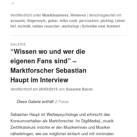
→
Veröffentlicht unter
Musikbusiness
,
Weiteres
|
Verschlagwortet mit
acoustic
,
fingerstyle
,
guitar
,
mike czak
,
percussive
,
picking
,
rainer
hirl
,
technik
,
tobias rauscher
,
workshop
|
Schreibe eine Antwort
GALERIE
“Wissen wo und wer die
eigenen Fans sind” –
Marktforscher Sebastian
Haupt im Interview
Veröffentlicht am
26/03/2015
von
Susanne Baron
Diese Galerie enthält
2 Fotos
.
Sebastian Haupt ist Werbepsychologe und erforscht das
Konsumverhalten als Marktforscher. Im DigiMediaL_musik
Zertifikatskurs möchte er den Musikerinnen und Musiker
näherbringen, wie sie möglichst einfach und mit minimalen