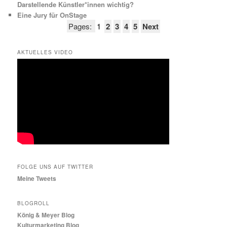
Darstellende Künstler*innen wichtig?
Eine Jury für OnStage
Pages:
1
2
3
4
5
Next
AKTUELLES VIDEO
FOLGE UNS AUF TWITTER
Meine Tweets
BLOGROLL
König & Meyer Blog
Kulturmarketing Blog