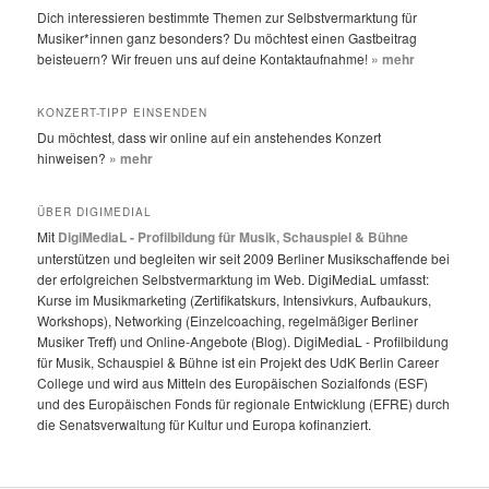
Dich interessieren bestimmte Themen zur Selbstvermarktung für
Musiker*innen ganz besonders? Du möchtest einen Gastbeitrag
beisteuern? Wir freuen uns auf deine Kontaktaufnahme!
» mehr
KONZERT-TIPP EINSENDEN
Du möchtest, dass wir online auf ein anstehendes Konzert
hinweisen?
» mehr
ÜBER DIGIMEDIAL
Mit
DigiMediaL - Profilbildung für Musik, Schauspiel & Bühne
unterstützen und begleiten wir seit 2009 Berliner Musikschaffende bei
der erfolgreichen Selbstvermarktung im Web. DigiMediaL umfasst:
Kurse im Musikmarketing (Zertifikatskurs, Intensivkurs, Aufbaukurs,
Workshops), Networking (Einzelcoaching, regelmäßiger Berliner
Musiker Treff) und Online-Angebote (Blog). DigiMediaL - Profilbildung
für Musik, Schauspiel & Bühne ist ein Projekt des UdK Berlin Career
College und wird aus Mitteln des Europäischen Sozialfonds (ESF)
und des Europäischen Fonds für regionale Entwicklung (EFRE) durch
die Senatsverwaltung für Kultur und Europa kofinanziert.