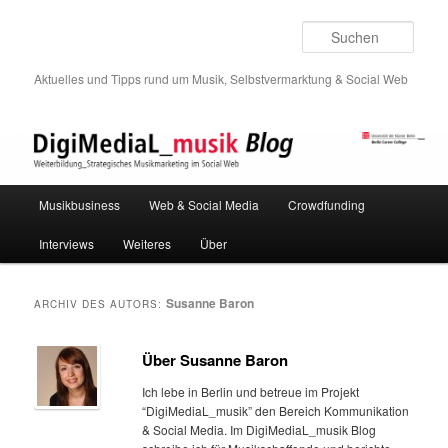
Such
Aktuelles und Tipps rund um Musik, Selbstvermarktung & Social Web
Hauptmenü
Musikbusiness
Web & Social Media
Crowdfunding
Zum
Zum
Interviews
Weiteres
Über
Inhalt
sekundären
wechseln
Inhalt
Susanne Baron
ARCHIV DES AUTORS:
wechseln
Über Susanne Baron
Ich lebe in Berlin und betreue im Projekt
“DigiMediaL_musik” den Bereich Kommunikation
& Social Media. Im DigiMediaL_musik Blog