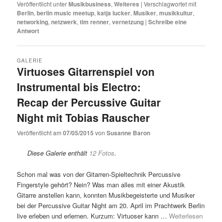
Veröffentlicht unter
Musikbusiness
,
Weiteres
|
Verschlagwortet mit
Berlin
,
berlin music meetup
,
katja lucker
,
Musiker
,
musikkultur
,
networking
,
netzwerk
,
tim renner
,
vernetzung
|
Schreibe eine
Antwort
GALERIE
Virtuoses Gitarrenspiel von
Instrumental bis Electro:
Recap der Percussive Guitar
Night mit Tobias Rauscher
Veröffentlicht am
07/05/2015
von
Susanne Baron
Diese Galerie enthält
12 Fotos
.
Schon mal was von der Gitarren-Spieltechnik Percussive
Fingerstyle gehört? Nein? Was man alles mit einer Akustik
Gitarre anstellen kann, konnten Musikbegeisterte und Musiker
bei der Percussive Guitar Night am 20. April im Prachtwerk Berlin
live erleben und erlernen. Kurzum: Virtuoser kann …
Weiterlesen