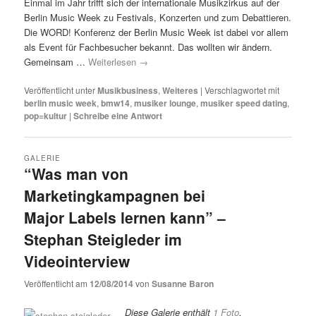
Einmal im Jahr trifft sich der internationale Musikzirkus auf der
Berlin Music Week zu Festivals, Konzerten und zum Debattieren.
Die WORD! Konferenz der Berlin Music Week ist dabei vor allem
als Event für Fachbesucher bekannt. Das wollten wir ändern.
Gemeinsam …
Weiterlesen
→
Veröffentlicht unter
Musikbusiness
,
Weiteres
|
Verschlagwortet mit
berlin music week
,
bmw14
,
musiker lounge
,
musiker speed dating
,
pop=kultur
|
Schreibe eine Antwort
GALERIE
“Was man von
Marketingkampagnen bei
Major Labels lernen kann” –
Stephan Steigleder im
Videointerview
Veröffentlicht am
12/08/2014
von
Susanne Baron
Diese Galerie enthält
1 Foto
.