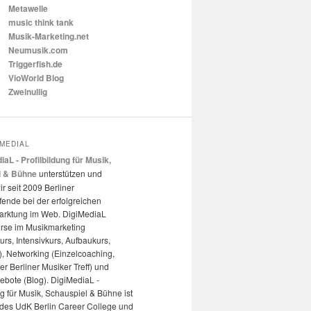
Metawelle
music think tank
Musik-Marketing.net
Neumusik.com
Triggerfish.de
VioWorld Blog
Zweinullig
IMEDIAL
iaL - Profilbildung für Musik,
l & Bühne
unterstützen und
ir seit 2009 Berliner
ende bei der erfolgreichen
arktung im Web. DigiMediaL
urse im Musikmarketing
kurs, Intensivkurs, Aufbaukurs,
, Networking (Einzelcoaching,
r Berliner Musiker Treff) und
ebote (Blog). DigiMediaL -
ng für Musik, Schauspiel & Bühne ist
t des UdK Berlin Career College und