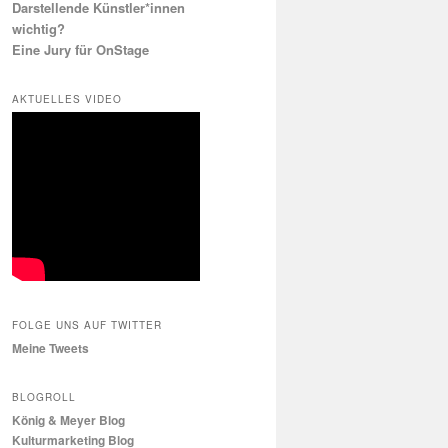
Darstellende Künstler*innen
wichtig?
Eine Jury für OnStage
AKTUELLES VIDEO
FOLGE UNS AUF TWITTER
Meine Tweets
BLOGROLL
König & Meyer Blog
Kulturmarketing Blog