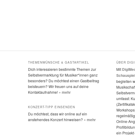
THEMENWÜNSCHE & GASTARTIKEL
ÜBER DIG
Dich interessieren bestimmte Themen zur
Mit
DigiMed
Selbstvermarktung für Musiker*innen ganz
Schauspie
besonders? Du möchtest einen Gastbeitrag
begleiten w
beisteuern? Wir freuen uns auf deine
Musikschaff
Kontaktaufnahme!
» mehr
Selbstverm
umfasst: K
(Zertifikats
KONZERT-TIPP EINSENDEN
Workshops)
Du möchtest, dass wir online auf ein
regelmäßige
anstehendes Konzert hinweisen?
» mehr
Online-Ang
Profilbildu
ein Projek