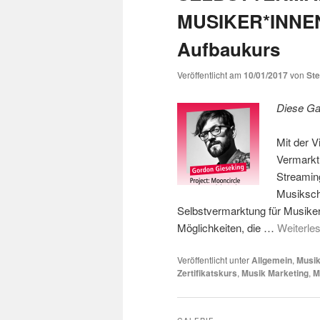
wechseln
MUSIKER*INNEN 
Aufbaukurs
Veröffentlicht am
10/01/2017
von
St
Diese Gal
Mit der V
Vermarktu
Streaming
Musikscha
Selbstvermarktung für Musiker*
Möglichkeiten, die …
Weiterle
Veröffentlicht unter
Allgemein
,
Musi
Zertifikatskurs
,
Musik Marketing
,
M