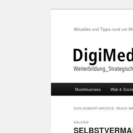
Aktuelles und Tipps rund um M
Hauptmenü
Musikbusiness
Web & Socia
Zum
Zum
Inhalt
sekundären
SCHLAGWORT-ARCHIVE:
MUSIK M
wechseln
Inhalt
GALERIE
SELBSTVERMA