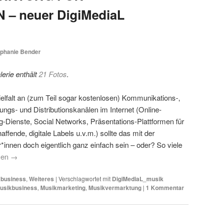
– neuer DigiMediaL
ephanie Bender
erie enthält
21 Fotos
.
ielfalt an (zum Teil sogar kostenlosen) Kommunikations-,
ngs- und Distributionskanälen im Internet (Online-
-Dienste, Social Networks, Präsentations-Plattformen für
ffende, digitale Labels u.v.m.) sollte das mit der
innen doch eigentlich ganz einfach sein – oder? So viele
sen
→
kbusiness
,
Weiteres
|
Verschlagwortet mit
DigiMediaL_musik
usikbusiness
,
Musikmarketing
,
Musikvermarktung
|
1
Kommentar