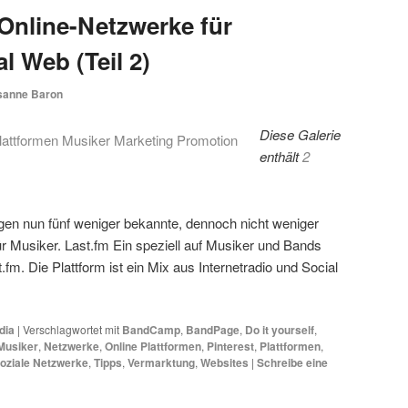
 Online-Netzwerke für
l Web (Teil 2)
sanne Baron
Diese Galerie
enthält
2
olgen nun fünf weniger bekannte, dennoch nicht weniger
ür Musiker. Last.fm Ein speziell auf Musiker und Bands
fm. Die Plattform ist ein Mix aus Internetradio und Social
dia
|
Verschlagwortet mit
BandCamp
,
BandPage
,
Do it yourself
,
Musiker
,
Netzwerke
,
Online Plattformen
,
Pinterest
,
Plattformen
,
oziale Netzwerke
,
Tipps
,
Vermarktung
,
Websites
|
Schreibe eine