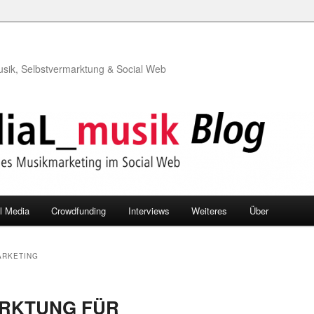
usik, Selbstvermarktung & Social Web
l Media
Crowdfunding
Interviews
Weiteres
Über
ARKETING
RKTUNG FÜR