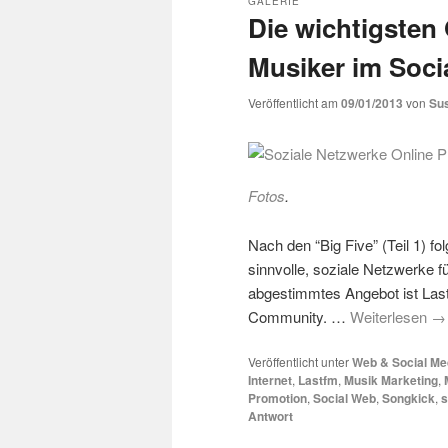
GALERIE
Die wichtigsten
Musiker im Socia
Veröffentlicht am
09/01/2013
von
Su
Fotos
.
Nach den “Big Five” (Teil 1) f
sinnvolle, soziale Netzwerke f
abgestimmtes Angebot ist Last.
Community. …
Weiterlesen
→
Veröffentlicht unter
Web & Social Me
Internet
,
Lastfm
,
Musik Marketing
,
Promotion
,
Social Web
,
Songkick
,
s
Antwort