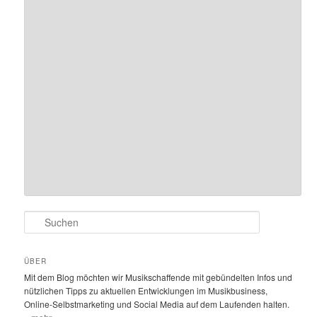
S
u
c
h
ÜBER
e
Mit dem Blog möchten wir Musikschaffende mit gebündelten Infos und
n
nützlichen Tipps zu aktuellen Entwicklungen im Musikbusiness,
Online-Selbstmarketing und Social Media auf dem Laufenden halten.