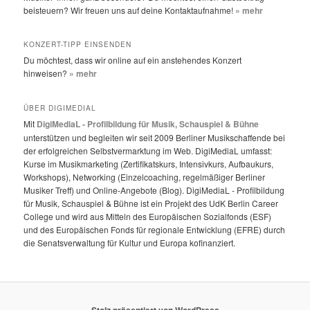
beisteuern? Wir freuen uns auf deine Kontaktaufnahme!
» mehr
KONZERT-TIPP EINSENDEN
Du möchtest, dass wir online auf ein anstehendes Konzert
hinweisen?
» mehr
ÜBER DIGIMEDIAL
Mit
DigiMediaL - Profilbildung für Musik, Schauspiel & Bühne
unterstützen und begleiten wir seit 2009 Berliner Musikschaffende bei
der erfolgreichen Selbstvermarktung im Web. DigiMediaL umfasst:
Kurse im Musikmarketing (Zertifikatskurs, Intensivkurs, Aufbaukurs,
Workshops), Networking (Einzelcoaching, regelmäßiger Berliner
Musiker Treff) und Online-Angebote (Blog). DigiMediaL - Profilbildung
für Musik, Schauspiel & Bühne ist ein Projekt des UdK Berlin Career
College und wird aus Mitteln des Europäischen Sozialfonds (ESF)
und des Europäischen Fonds für regionale Entwicklung (EFRE) durch
die Senatsverwaltung für Kultur und Europa kofinanziert.
Stolz präsentiert von WordPress