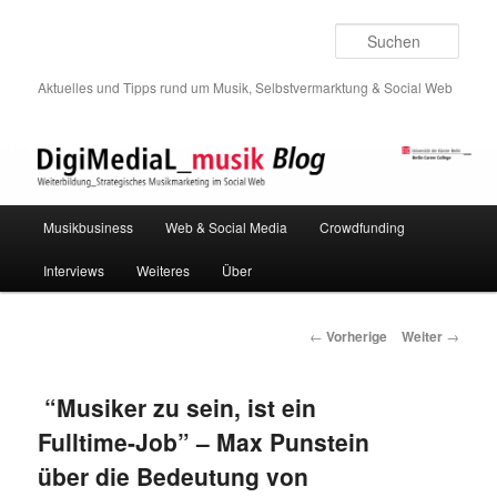
Such
Aktuelles und Tipps rund um Musik, Selbstvermarktung & Social Web
Hauptmenü
Musikbusiness
Web & Social Media
Crowdfunding
Zum
Interviews
Weiteres
Über
Inhalt
wechseln
Beitrags-
←
Vorherige
Weiter
→
Navigation
“Musiker zu sein, ist ein
Fulltime-Job” – Max Punstein
über die Bedeutung von