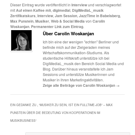
Dieser Eintrag wurde veröffentlicht in
Interview
und verschlagwortet
mit
Auf einen Kaffee mit
,
digimedial
,
DigiMediaL_musik
Zertifikatskurs
,
Interview
,
Jam Session
,
JazzTime in Babelsberg
,
Max Punstein
,
Musiker
,
Web & Social Media
von
Carolin
Woskanjan
.
Permanenter Link zum Eintrag
.
Über Carolin Woskanjan
Ich bin eine der wenigen "echten" Berliner und
befinde mich auf der Zielgeraden meines
Wirtschaftskommunikation-Studiums. Als
studentische Hilfskraft unterstütze ich bei
DigiMediaL_musik den Bereich Social Media und
Blog. Darüber hinaus veranstaltete ich Jam
Sessions und unterstütze Musikerinnen und
Musiker in ihren Marketingaktivitäten.
Zeige alle Beiträge von Carolin Woskanjan
→
EIN GEDANKE ZU „
“MUSIKER ZU SEIN, IST EIN FULLTIME-JOB” – MAX
PUNSTEIN ÜBER DIE BEDEUTUNG VON KOOPERATIONEN IM
MUSIKBUSINESS
“