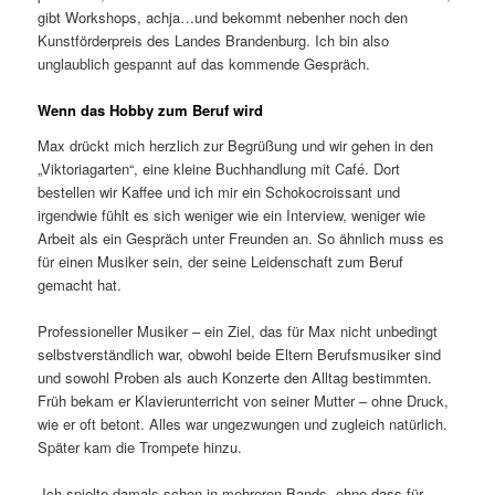
gibt Workshops, achja…und bekommt nebenher noch den
Kunstförderpreis des Landes Brandenburg. Ich bin also
unglaublich gespannt auf das kommende Gespräch.
Wenn das Hobby zum Beruf wird
Max drückt mich herzlich zur Begrüßung und wir gehen in den
„Viktoriagarten“, eine kleine Buchhandlung mit Café. Dort
bestellen wir Kaffee und ich mir ein Schokocroissant und
irgendwie fühlt es sich weniger wie ein Interview, weniger wie
Arbeit als ein Gespräch unter Freunden an. So ähnlich muss es
für einen Musiker sein, der seine Leidenschaft zum Beruf
gemacht hat.
Professioneller Musiker – ein Ziel, das für Max nicht unbedingt
selbstverständlich war, obwohl beide Eltern Berufsmusiker sind
und sowohl Proben als auch Konzerte den Alltag bestimmten.
Früh bekam er Klavierunterricht von seiner Mutter – ohne Druck,
wie er oft betont. Alles war ungezwungen und zugleich natürlich.
Später kam die Trompete hinzu.
„Ich spielte damals schon in mehreren Bands, ohne dass für