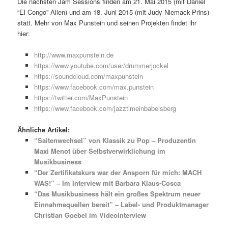
Die nächsten Jam Sessions finden am 21. Mai 2015 (mit Daniel
“El Congo” Allen) und am 18. Juni 2015 (mit Judy Niemack-Prins)
statt. Mehr von Max Punstein und seinen Projekten findet ihr
hier:
http://www.maxpunstein.de
https://www.youtube.com/user/drummerjockel
https://soundcloud.com/maxpunstein
https://www.facebook.com/max.punstein
https://twitter.com/MaxPunstein
https://www.facebook.com/jazztimeinbabelsberg
Ähnliche Artikel:
“Saitenwechsel” von Klassik zu Pop – Produzentin
Maxi Menot über Selbstverwirklichung im
Musikbusiness
“Der Zertifikatskurs war der Ansporn für mich: MACH
WAS!” – Im Interview mit Barbara Klaus-Cosca
“Das Musikbusiness hält ein großes Spektrum neuer
Einnahmequellen bereit” – Label- und Produktmanager
Christian Goebel im Videointerview