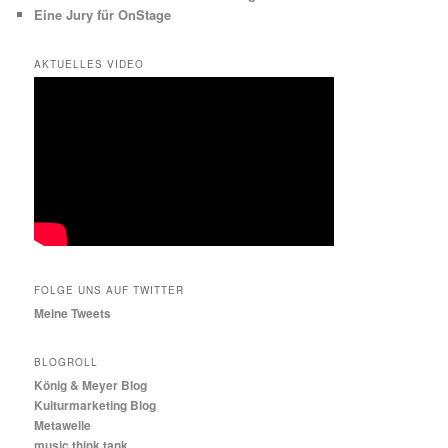
Eine Jury für OnStage
AKTUELLES VIDEO
FOLGE UNS AUF TWITTER
Meine Tweets
BLOGROLL
König & Meyer Blog
Kulturmarketing Blog
Metawelle
music think tank