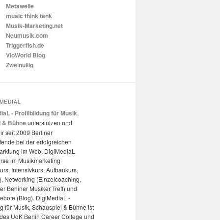
Metawelle
music think tank
Musik-Marketing.net
Neumusik.com
Triggerfish.de
VioWorld Blog
Zweinullig
IMEDIAL
iaL - Profilbildung für Musik,
l & Bühne
unterstützen und
ir seit 2009 Berliner
ende bei der erfolgreichen
arktung im Web. DigiMediaL
urse im Musikmarketing
kurs, Intensivkurs, Aufbaukurs,
, Networking (Einzelcoaching,
r Berliner Musiker Treff) und
ebote (Blog). DigiMediaL -
ng für Musik, Schauspiel & Bühne ist
t des UdK Berlin Career College und