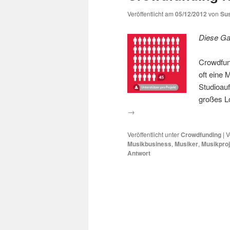
wechseln
Veröffentlicht am
05/12/2012
von
Su
Diese Gal
Crowdfun
oft eine 
Studioauf
großes L
→
Veröffentlicht unter
Crowdfunding
|
V
Musikbusiness
,
Musiker
,
Musikproj
Antwort