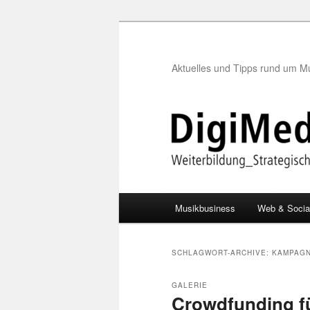
Aktuelles und Tipps rund um M
Hauptmenü
Musikbusiness
Web & Socia
Zum
Zum
Inhalt
sekundären
SCHLAGWORT-ARCHIVE:
KAMPAG
wechseln
Inhalt
GALERIE
Crowdfunding für