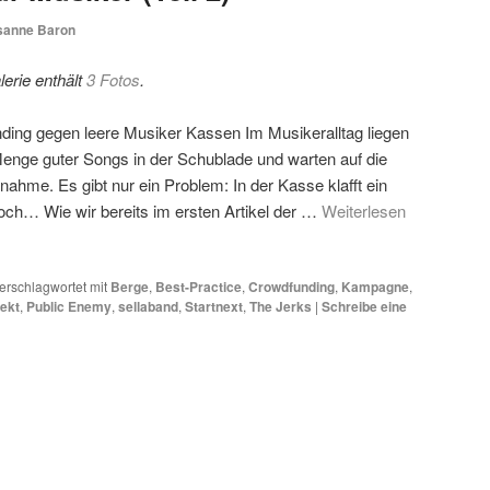
sanne Baron
erie enthält
3 Fotos
.
ding gegen leere Musiker Kassen Im Musikeralltag liegen
Menge guter Songs in der Schublade und warten auf die
nahme. Es gibt nur ein Problem: In der Kasse klafft ein
och… Wie wir bereits im ersten Artikel der …
Weiterlesen
erschlagwortet mit
Berge
,
Best-Practice
,
Crowdfunding
,
Kampagne
,
ekt
,
Public Enemy
,
sellaband
,
Startnext
,
The Jerks
|
Schreibe eine