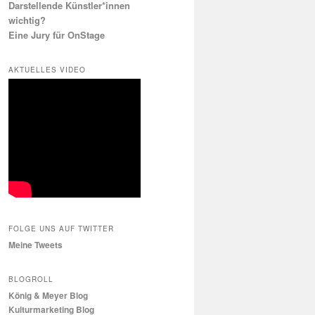
Darstellende Künstler*innen
wichtig?
Eine Jury für OnStage
AKTUELLES VIDEO
FOLGE UNS AUF TWITTER
Meine Tweets
BLOGROLL
König & Meyer Blog
Kulturmarketing Blog