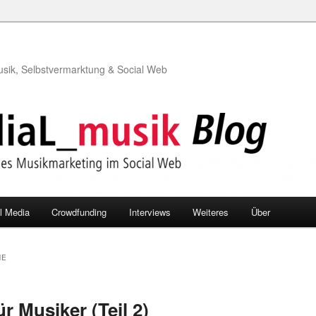
usik, Selbstvermarktung & Social Web
l Media
Crowdfunding
Interviews
Weiteres
Über
NE
 Musiker (Teil 2)