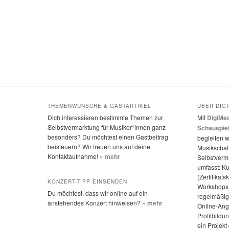
THEMENWÜNSCHE & GASTARTIKEL
ÜBER DIG
Dich interessieren bestimmte Themen zur
Mit
DigiMed
Selbstvermarktung für Musiker*innen ganz
Schauspie
besonders? Du möchtest einen Gastbeitrag
begleiten w
beisteuern? Wir freuen uns auf deine
Musikschaff
Kontaktaufnahme!
» mehr
Selbstverm
umfasst: K
(Zertifikats
KONZERT-TIPP EINSENDEN
Workshops)
Du möchtest, dass wir online auf ein
regelmäßige
anstehendes Konzert hinweisen?
» mehr
Online-Ang
Profilbildu
ein Projek