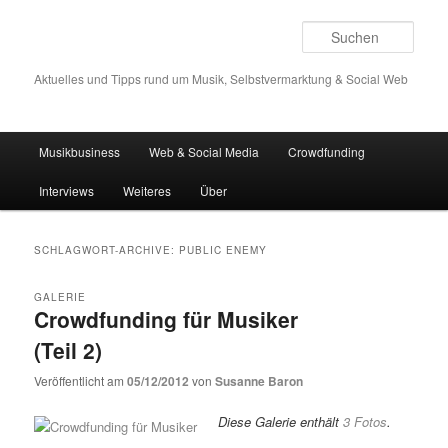
Such
Aktuelles und Tipps rund um Musik, Selbstvermarktung & Social Web
Hauptmenü
Musikbusiness
Web & Social Media
Crowdfunding
Zum
Zum
Interviews
Weiteres
Über
Inhalt
sekundären
wechseln
Inhalt
SCHLAGWORT-ARCHIVE:
PUBLIC ENEMY
wechseln
GALERIE
Crowdfunding für Musiker
(Teil 2)
Veröffentlicht am
05/12/2012
von
Susanne Baron
Diese Galerie enthält
3 Fotos
.