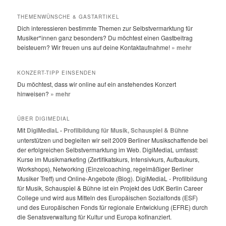
THEMENWÜNSCHE & GASTARTIKEL
Dich interessieren bestimmte Themen zur Selbstvermarktung für
Musiker*innen ganz besonders? Du möchtest einen Gastbeitrag
beisteuern? Wir freuen uns auf deine Kontaktaufnahme!
» mehr
KONZERT-TIPP EINSENDEN
Du möchtest, dass wir online auf ein anstehendes Konzert
hinweisen?
» mehr
ÜBER DIGIMEDIAL
Mit
DigiMediaL - Profilbildung für Musik, Schauspiel & Bühne
unterstützen und begleiten wir seit 2009 Berliner Musikschaffende bei
der erfolgreichen Selbstvermarktung im Web. DigiMediaL umfasst:
Kurse im Musikmarketing (Zertifikatskurs, Intensivkurs, Aufbaukurs,
Workshops), Networking (Einzelcoaching, regelmäßiger Berliner
Musiker Treff) und Online-Angebote (Blog). DigiMediaL - Profilbildung
für Musik, Schauspiel & Bühne ist ein Projekt des UdK Berlin Career
College und wird aus Mitteln des Europäischen Sozialfonds (ESF)
und des Europäischen Fonds für regionale Entwicklung (EFRE) durch
die Senatsverwaltung für Kultur und Europa kofinanziert.