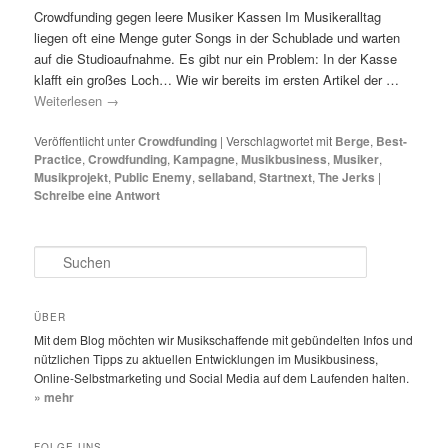
Crowdfunding gegen leere Musiker Kassen Im Musikeralltag
liegen oft eine Menge guter Songs in der Schublade und warten
auf die Studioaufnahme. Es gibt nur ein Problem: In der Kasse
klafft ein großes Loch… Wie wir bereits im ersten Artikel der …
Weiterlesen
→
Veröffentlicht unter
Crowdfunding
|
Verschlagwortet mit
Berge
,
Best-
Practice
,
Crowdfunding
,
Kampagne
,
Musikbusiness
,
Musiker
,
Musikprojekt
,
Public Enemy
,
sellaband
,
Startnext
,
The Jerks
|
Schreibe eine Antwort
S
u
c
h
ÜBER
e
Mit dem Blog möchten wir Musikschaffende mit gebündelten Infos und
n
nützlichen Tipps zu aktuellen Entwicklungen im Musikbusiness,
Online-Selbstmarketing und Social Media auf dem Laufenden halten.
» mehr
FOLGE UNS