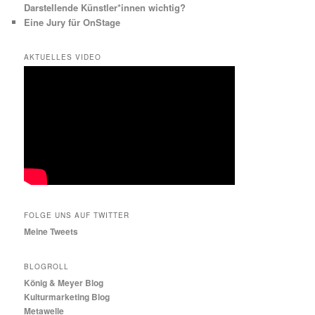
Darstellende Künstler*innen wichtig?
Eine Jury für OnStage
AKTUELLES VIDEO
FOLGE UNS AUF TWITTER
Meine Tweets
BLOGROLL
König & Meyer Blog
Kulturmarketing Blog
Metawelle