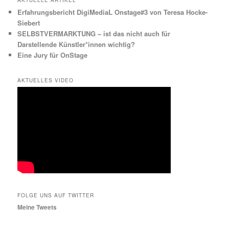
Erfahrungsbericht DigiMediaL Onstage#3 von Teresa Hocke-
Siebert
SELBSTVERMARKTUNG – ist das nicht auch für
Darstellende Künstler*innen wichtig?
Eine Jury für OnStage
AKTUELLES VIDEO
FOLGE UNS AUF TWITTER
Meine Tweets