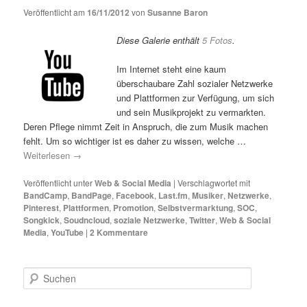
Veröffentlicht am
16/11/2012
von
Susanne Baron
Diese Galerie enthält
5 Fotos
.
Im Internet steht eine kaum
überschaubare Zahl sozialer Netzwerke
und Plattformen zur Verfügung, um sich
und sein Musikprojekt zu vermarkten.
Deren Pflege nimmt Zeit in Anspruch, die zum Musik machen
fehlt. Um so wichtiger ist es daher zu wissen, welche …
Weiterlesen
→
Veröffentlicht unter
Web & Social Media
|
Verschlagwortet mit
BandCamp
,
BandPage
,
Facebook
,
Last.fm
,
Musiker
,
Netzwerke
,
Pinterest
,
Plattformen
,
Promotion
,
Selbstvermarktung
,
SOC
,
Songkick
,
Soudncloud
,
soziale Netzwerke
,
Twitter
,
Web & Social
Media
,
YouTube
|
2
Kommentare
S
u
c