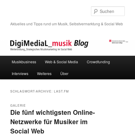
Such
Aktuelles und Tipps rund um Musik, Selbstvermarktung & Social Web
Hauptmenü
Musikbusiness
Web & Social Media
Crowdfunding
Zum
Zum
Interviews
Weiteres
Über
Inhalt
sekundären
wechseln
Inhalt
SCHLAGWORT-ARCHIVE:
LAST.FM
wechseln
GALERIE
Die fünf wichtigsten Online-
Netzwerke für Musiker im
Social Web