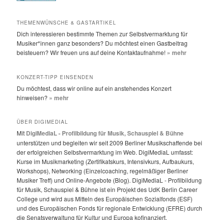
THEMENWÜNSCHE & GASTARTIKEL
Dich interessieren bestimmte Themen zur Selbstvermarktung für
Musiker*innen ganz besonders? Du möchtest einen Gastbeitrag
beisteuern? Wir freuen uns auf deine Kontaktaufnahme!
» mehr
KONZERT-TIPP EINSENDEN
Du möchtest, dass wir online auf ein anstehendes Konzert
hinweisen?
» mehr
ÜBER DIGIMEDIAL
Mit
DigiMediaL - Profilbildung für Musik, Schauspiel & Bühne
unterstützen und begleiten wir seit 2009 Berliner Musikschaffende bei
der erfolgreichen Selbstvermarktung im Web. DigiMediaL umfasst:
Kurse im Musikmarketing (Zertifikatskurs, Intensivkurs, Aufbaukurs,
Workshops), Networking (Einzelcoaching, regelmäßiger Berliner
Musiker Treff) und Online-Angebote (Blog). DigiMediaL - Profilbildung
für Musik, Schauspiel & Bühne ist ein Projekt des UdK Berlin Career
College und wird aus Mitteln des Europäischen Sozialfonds (ESF)
und des Europäischen Fonds für regionale Entwicklung (EFRE) durch
die Senatsverwaltung für Kultur und Europa kofinanziert.