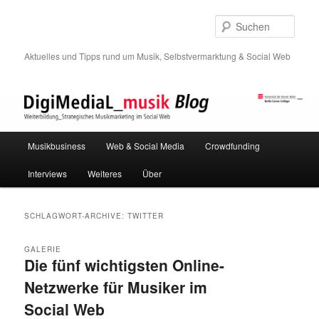
Such
Aktuelles und Tipps rund um Musik, Selbstvermarktung & Social Web
Hauptmenü
Musikbusiness
Web & Social Media
Crowdfunding
Zum
Zum
Interviews
Weiteres
Über
Inhalt
sekundären
wechseln
Inhalt
SCHLAGWORT-ARCHIVE:
TWITTER
wechseln
GALERIE
Die fünf wichtigsten Online-
Netzwerke für Musiker im
Social Web