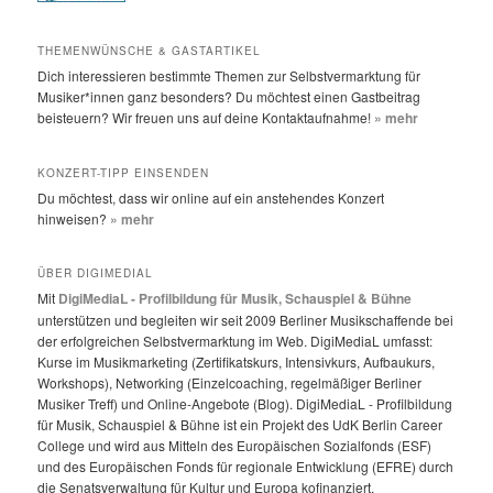
THEMENWÜNSCHE & GASTARTIKEL
Dich interessieren bestimmte Themen zur Selbstvermarktung für
Musiker*innen ganz besonders? Du möchtest einen Gastbeitrag
beisteuern? Wir freuen uns auf deine Kontaktaufnahme!
» mehr
KONZERT-TIPP EINSENDEN
Du möchtest, dass wir online auf ein anstehendes Konzert
hinweisen?
» mehr
ÜBER DIGIMEDIAL
Mit
DigiMediaL - Profilbildung für Musik, Schauspiel & Bühne
unterstützen und begleiten wir seit 2009 Berliner Musikschaffende bei
der erfolgreichen Selbstvermarktung im Web. DigiMediaL umfasst:
Kurse im Musikmarketing (Zertifikatskurs, Intensivkurs, Aufbaukurs,
Workshops), Networking (Einzelcoaching, regelmäßiger Berliner
Musiker Treff) und Online-Angebote (Blog). DigiMediaL - Profilbildung
für Musik, Schauspiel & Bühne ist ein Projekt des UdK Berlin Career
College und wird aus Mitteln des Europäischen Sozialfonds (ESF)
und des Europäischen Fonds für regionale Entwicklung (EFRE) durch
die Senatsverwaltung für Kultur und Europa kofinanziert.