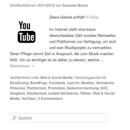
Veröffentlicht am
16/11/2012
von
Susanne Baron
Diese Galerie enthält
5 Fotos
.
Im Internet steht eine kaum
überschaubare Zahl sozialer Netzwerke
und Plattformen zur Verfügung, um sich
und sein Musikprojekt zu vermarkten.
Deren Pflege nimmt Zeit in Anspruch, die zum Musik machen
fehlt. Um so wichtiger ist es daher zu wissen, welche …
Weiterlesen
→
Veröffentlicht unter
Web & Social Media
|
Verschlagwortet mit
BandCamp
,
BandPage
,
Facebook
,
Last.fm
,
Musiker
,
Netzwerke
,
Pinterest
,
Plattformen
,
Promotion
,
Selbstvermarktung
,
SOC
,
Songkick
,
Soudncloud
,
soziale Netzwerke
,
Twitter
,
Web & Social
Media
,
YouTube
|
2
Kommentare
S
u
c