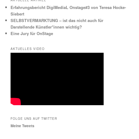
Erfahrungsbericht DigiMediaL Onstage#3 von Teresa Hocke-
Siebert
SELBSTVERMARKTUNG – ist das nicht auch für
Darstellende Künstler*innen wichtig?
Eine Jury für OnStage
AKTUELLES VIDEO
FOLGE UNS AUF TWITTER
Meine Tweets