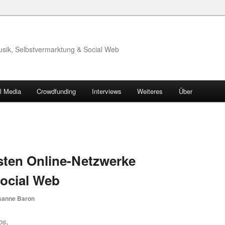
usik, Selbstvermarktung & Social Web
l Media
Crowdfunding
Interviews
Weiteres
Über
gsten Online-Netzwerke
Social Web
sanne Baron
os
.