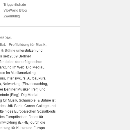
Triggerfish.de
VioWorld Blog
Zweinullig
IMEDIAL
iaL - Profilbildung für Musik,
l & Bühne
unterstützen und
ir seit 2009 Berliner
ende bei der erfolgreichen
arktung im Web. DigiMediaL
urse im Musikmarketing
kurs, Intensivkurs, Aufbaukurs,
, Networking (Einzelcoaching,
r Berliner Musiker Treff) und
ebote (Blog). DigiMediaL -
ng für Musik, Schauspiel & Bühne ist
t des UdK Berlin Career College und
itteln des Europäischen Sozialfonds
des Europäischen Fonds für
Entwicklung (EFRE) durch die
altung für Kultur und Europa