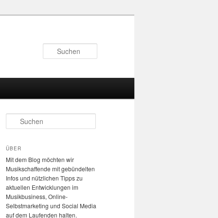
Suchen
S
u
c
h
ÜBER
e
Mit dem Blog möchten wir
n
Musikschaffende mit gebündelten
Infos und nützlichen Tipps zu
aktuellen Entwicklungen im
Musikbusiness, Online-
Selbstmarketing und Social Media
auf dem Laufenden halten.