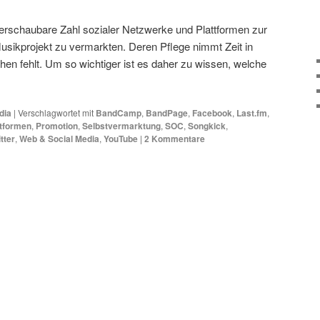
berschaubare Zahl sozialer Netzwerke und Plattformen zur
usikprojekt zu vermarkten. Deren Pflege nimmt Zeit in
n fehlt. Um so wichtiger ist es daher zu wissen, welche
dia
|
Verschlagwortet mit
BandCamp
,
BandPage
,
Facebook
,
Last.fm
,
ttformen
,
Promotion
,
Selbstvermarktung
,
SOC
,
Songkick
,
tter
,
Web & Social Media
,
YouTube
|
2
Kommentare