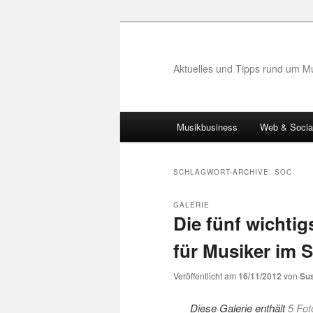
Aktuelles und Tipps rund um M
Hauptmenü
Musikbusiness
Web & Socia
Zum
Zum
Inhalt
sekundären
SCHLAGWORT-ARCHIVE:
SOC
wechseln
Inhalt
GALERIE
Die fünf wichti
wechseln
für Musiker im 
Veröffentlicht am
16/11/2012
von
Su
Diese Galerie enthält
5 Fot