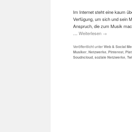
Im Internet steht eine kaum ü
Verfügung, um sich und sein M
Anspruch, die zum Musik mache
…
Weiterlesen
→
Veröffentlicht unter
Web & Social Me
Musiker
,
Netzwerke
,
Pinterest
,
Pla
Soudncloud
,
soziale Netzwerke
,
Twi