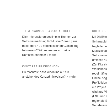
THEMENWÜNSCHE & GASTARTIKEL
ÜBER DIG
Dich interessieren bestimmte Themen zur
Mit
DigiMed
Selbstvermarktung für Musiker*innen ganz
Schauspie
besonders? Du möchtest einen Gastbeitrag
begleiten w
beisteuern? Wir freuen uns auf deine
Musikschaff
Kontaktaufnahme!
» mehr
Selbstverm
umfasst: K
(Zertifikats
KONZERT-TIPP EINSENDEN
Workshops)
Du möchtest, dass wir online auf ein
regelmäßige
anstehendes Konzert hinweisen?
» mehr
Online-Ang
Profilbildu
ein Projek
wird aus M
(ESF) und 
regionale 
Senatsverw