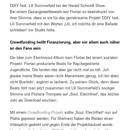
DDIY feat. Lili Sommerfeld bei der Harald Schmidt Show
Bei einem Gesangswettbewerb war Florian so beeindruckt von
ihrer Stimme, dass er sie für das gemeinsame Projekt DDIY feat.
Lili Sommerfeld mit den Worten „Lili, ich möchte dir eine Ballade
schreiben“ ins Studio holte.
Crowdfunding heißt Finanzierung, aber vor allem auch näher
an den Fans sein
Die Idee zum Electrosoul-Album kam Florian bei einem sozialen
Projekt: Florian produzierte Beats für Rap-begeisterte
Jugendliche. Die fanden das aber gar nicht mal so toll. „Ich
glaube meine Beats waren nicht Mainstream genug. Ich bin eben
nicht Bushido“, ergänzt er lachend. Zu seinem Glück, denn diese
Beats hört man jetzt zusammen mit Lili Sommerfeld’s souliger
Stimme und Florians Trompete auf „Soul. Electrified“, das letztes
Jahr als Download erschien.
Mit einem
Crowdfunding-Projekt
sollte „Soul. Electrified“ nun auf
Platte gepresst werden. Für Startnext haben die Beiden einen
Videopitch gedreht und gegen Ende der Projektlaufzeit wurde