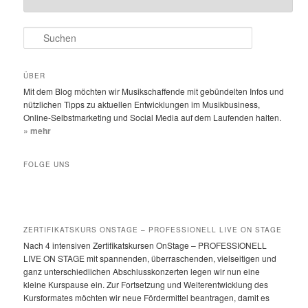
S
u
c
h
ÜBER
e
Mit dem Blog möchten wir Musikschaffende mit gebündelten Infos und
n
nützlichen Tipps zu aktuellen Entwicklungen im Musikbusiness,
Online-Selbstmarketing und Social Media auf dem Laufenden halten.
» mehr
FOLGE UNS
ZERTIFIKATSKURS ONSTAGE – PROFESSIONELL LIVE ON STAGE
Nach 4 intensiven Zertifikatskursen OnStage – PROFESSIONELL
LIVE ON STAGE mit spannenden, überraschenden, vielseitigen und
ganz unterschiedlichen Abschlusskonzerten legen wir nun eine
kleine Kurspause ein. Zur Fortsetzung und Weiterentwicklung des
Kursformates möchten wir neue Fördermittel beantragen, damit es