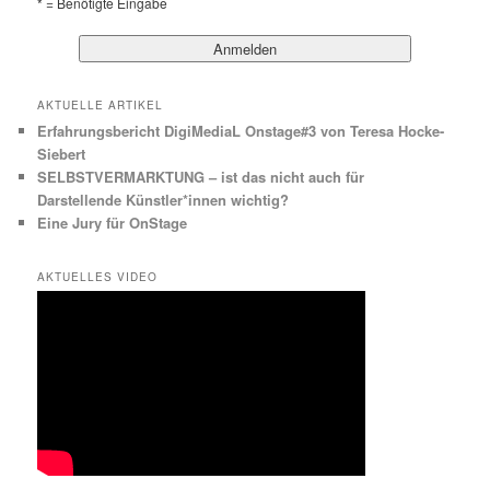
* = Benötigte Eingabe
AKTUELLE ARTIKEL
Erfahrungsbericht DigiMediaL Onstage#3 von Teresa Hocke-
Siebert
SELBSTVERMARKTUNG – ist das nicht auch für
Darstellende Künstler*innen wichtig?
Eine Jury für OnStage
AKTUELLES VIDEO