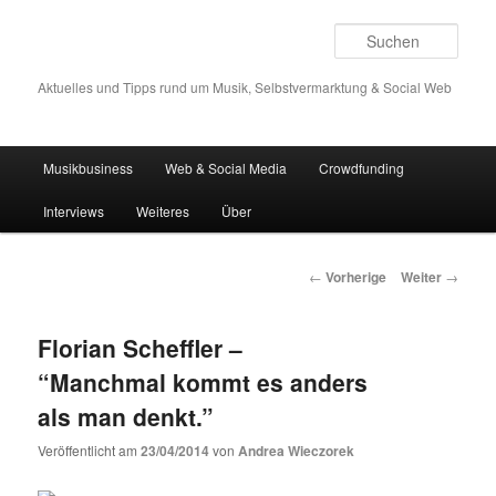
Such
Aktuelles und Tipps rund um Musik, Selbstvermarktung & Social Web
Hauptmenü
Musikbusiness
Web & Social Media
Crowdfunding
Zum
Interviews
Weiteres
Über
Inhalt
wechseln
Beitrags-
←
Vorherige
Weiter
→
Navigation
Florian Scheffler –
“Manchmal kommt es anders
als man denkt.”
Veröffentlicht am
23/04/2014
von
Andrea Wieczorek