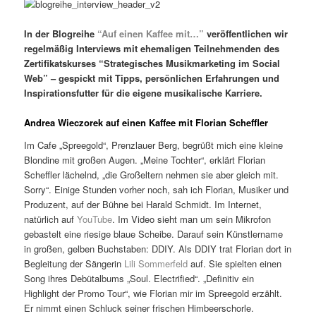
In der Blogreihe
“Auf einen Kaffee mit…”
veröffentlichen wir
regelmäßig Interviews mit ehemaligen Teilnehmenden des
Zertifikatskurses “Strategisches Musikmarketing im Social
Web” – gespickt mit Tipps, persönlichen Erfahrungen und
Inspirationsfutter für die eigene musikalische Karriere.
Andrea Wieczorek auf einen Kaffee mit Florian Scheffler
Im Cafe „Spreegold“, Prenzlauer Berg, begrüßt mich eine kleine
Blondine mit großen Augen. „Meine Tochter“, erklärt Florian
Scheffler lächelnd, „die Großeltern nehmen sie aber gleich mit.
Sorry“. Einige Stunden vorher noch, sah ich Florian, Musiker und
Produzent, auf der Bühne bei Harald Schmidt. Im Internet,
natürlich auf
YouTube
. Im Video sieht man um sein Mikrofon
gebastelt eine riesige blaue Scheibe. Darauf sein Künstlername
in großen, gelben Buchstaben: DDIY. Als DDIY trat Florian dort in
Begleitung der Sängerin
Lili Sommerfeld
auf. Sie spielten einen
Song ihres Debütalbums „Soul. Electrified“. „Definitiv ein
Highlight der Promo Tour“, wie Florian mir im Spreegold erzählt.
Er nimmt einen Schluck seiner frischen Himbeerschorle.